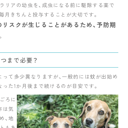
ラリアの幼虫を、成虫になる前に駆除する薬で
、毎月きちんと投与することが大切です。
のリスクが生じることがあるため、予防期
。
つまで必要？
よって多少異なりますが、一般的には蚊が出始め
なった1か月後まで続けるのが目安です。
月ごろに
年は気
め、地
ともあ