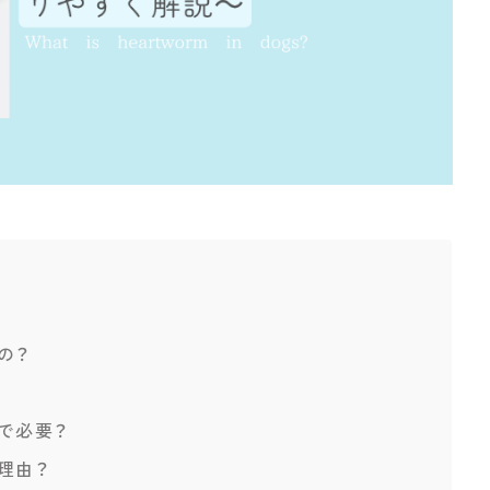
の？
で必要？
理由？